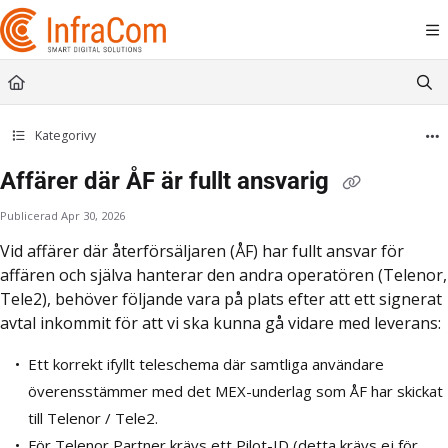
Documentation Index
Fetch the complete documentation index at:
https://docs.icc.infracom.se/llms.t
Use this file to discover all available pages before exploring further.
Kategorivy
Affärer där ÅF är fullt ansvarig
Publicerad Apr 30, 2026
Vid affärer där återförsäljaren (ÅF) har fullt ansvar för
affären och själva hanterar den andra operatören (Telenor,
Tele2), behöver följande vara på plats efter att ett signerat
avtal inkommit för att vi ska kunna gå vidare med leverans:
Ett korrekt ifyllt teleschema där samtliga användare
överensstämmer med det MEX-underlag som ÅF har skickat
till Telenor / Tele2.
För Telenor Partner krävs ett Pilot-ID (detta krävs ej för