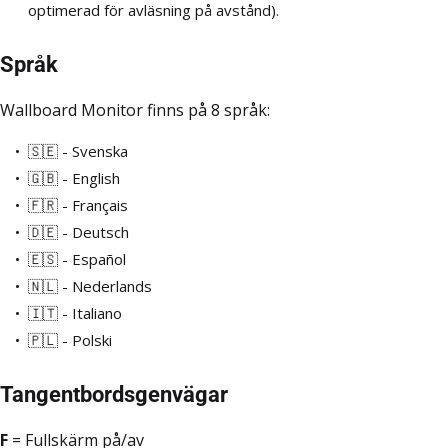
optimerad för avläsning på avstånd).
Språk
Wallboard Monitor finns på 8 språk:
🇸🇪 - Svenska
🇬🇧 - English
🇫🇷 - Français
🇩🇪 - Deutsch
🇪🇸 - Español
🇳🇱 - Nederlands
🇮🇹 - Italiano
🇵🇱 - Polski
Tangentbordsgenvägar
F
= Fullskärm på/av