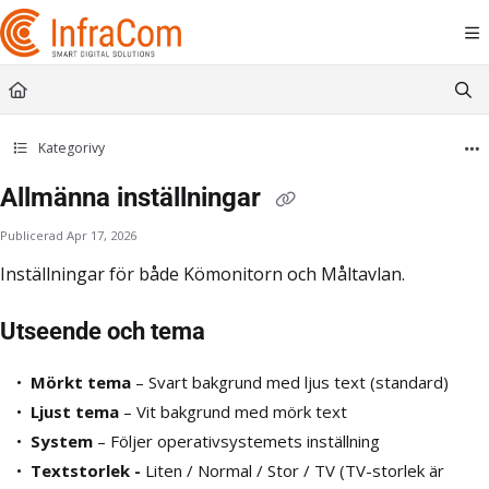
Documentation Index
Fetch the complete documentation index at:
https://docs.icc.infracom.se/llms.t
Use this file to discover all available pages before exploring further.
Kategorivy
Allmänna inställningar
Publicerad Apr 17, 2026
Inställningar för både Kömonitorn och Måltavlan.
Utseende och tema
Mörkt tema
– Svart bakgrund med ljus text (standard)
Ljust tema
– Vit bakgrund med mörk text
System
– Följer operativsystemets inställning
Textstorlek -
Liten / Normal / Stor / TV (TV-storlek är