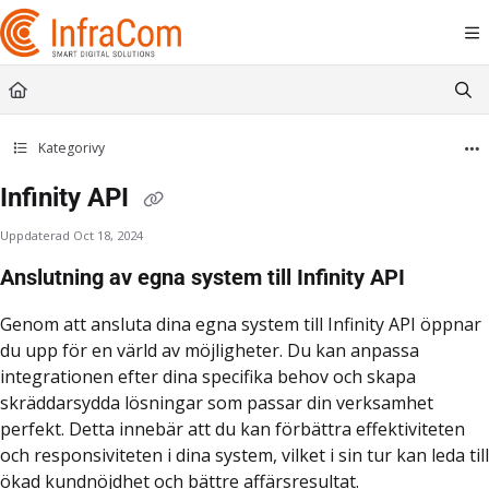
Documentation Index
Fetch the complete documentation index at:
https://docs.icc.infracom.se/llms.t
Use this file to discover all available pages before exploring further.
Kategorivy
Infinity API
Uppdaterad
Oct 18, 2024
Anslutning av egna system till Infinity API
Genom att ansluta dina egna system till Infinity API öppnar
du upp för en värld av möjligheter. Du kan anpassa
integrationen efter dina specifika behov och skapa
skräddarsydda lösningar som passar din verksamhet
perfekt. Detta innebär att du kan förbättra effektiviteten
och responsiviteten i dina system, vilket i sin tur kan leda till
ökad kundnöjdhet och bättre affärsresultat.