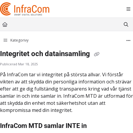
Documentation Index
Fetch the complete documentation index at:
https://docs.icc.infracom.se/llms.t
Use this file to discover all available pages before exploring further.
Kategorivy
Integritet och datainsamling
Publicerad Mar 18, 2025
På InfraCom tar vi integritet på största allvar. Vi förstår
vikten av att skydda din personliga information och strävar
efter att ge dig fullständig transparens kring vad vår tjänst
samlar in och inte samlar in. InfraCom MTD är utformad för
att skydda din enhet mot säkerhetshot utan att
kompromissa med din integritet.
InfraCom MTD samlar INTE in