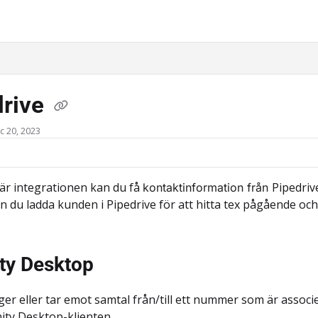
ms.txt
drive
c 20, 2023
är integrationen kan du få
Pipedriv
kontaktinformation från
an du ladda kunden i Pipedrive för att hitta tex pågående och
nity Desktop
ger eller tar emot samtal från/till ett nummer som är associ
inity Desktop-klienten.