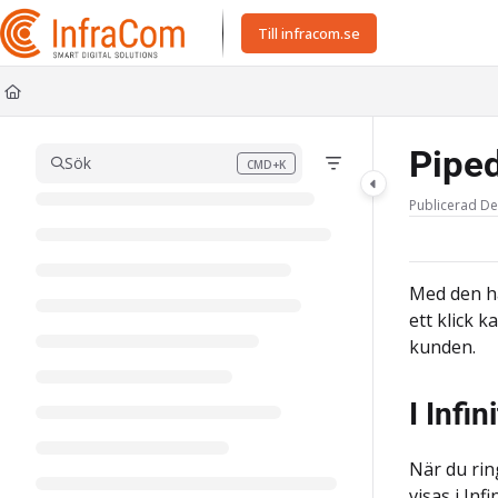
Documentation Index
Till infracom.se
Fetch the complete documentation index at:
https://docs.icc.infracom.se/ll
Use this file to discover all available pages before exploring further.
Pipe
Sök
CMD+K
Press CMD+K to open search
Publicerad De
Med den h
ett klick k
kunden.
I Infi
När du rin
visas i Inf