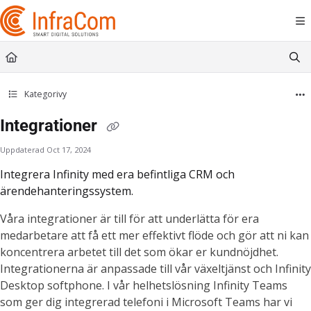
Documentation Index
Fetch the complete documentation index at:
https://docs.icc.infracom.se/llms.t
Use this file to discover all available pages before exploring further.
Kategorivy
Integrationer
Uppdaterad
Oct 17, 2024
Integrera Infinity med era befintliga CRM och
ärendehanteringssystem.
Våra integrationer är till för att underlätta för era
medarbetare att få ett mer effektivt flöde och gör att ni kan
koncentrera arbetet till det som ökar er kundnöjdhet.
Integrationerna är anpassade till vår växeltjänst och Infinity
Desktop softphone.
I vår helhetslösning Infinity Teams
som ger dig integrerad telefoni i Microsoft Teams har vi